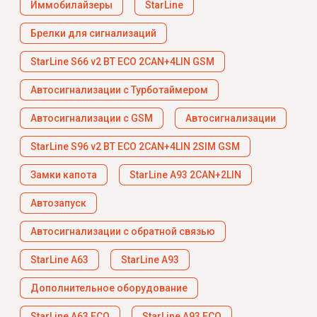
Иммобилайзеры
StarLine
Брелки для сигнализаций
StarLine S66 v2 BT ECO 2CAN+4LIN GSM
Автосигнализации с Турботаймером
Автосигнализации с GSM
Автосигнализации
StarLine S96 v2 BT ECO 2CAN+4LIN 2SIM GSM
Замки капота
StarLine A93 2CAN+2LIN
Автозапуск
Автосигнализации с обратной связью
StarLine A63
StarLine A93
Дополнительное оборудование
StarLine A63 ECO
StarLine A93 ECO