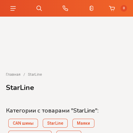
0
Главная
/
StarLine
StarLine
Категории с товарами "StarLine":
CAN шины
StarLine
Маяки