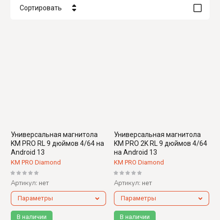
Сортировать
Цена - убывание
Цена - возрастание
Название - Я-А
Название - А-Я
Универсальная магнитола
Универсальная магнитола
KM PRO RL 9 дюймов 4/64 на
KM PRO 2K RL 9 дюймов 4/64
Android 13
на Android 13
KM PRO Diamond
KM PRO Diamond
Артикул:
Артикул:
нет
нет
Параметры
Параметры
В наличии
В наличии