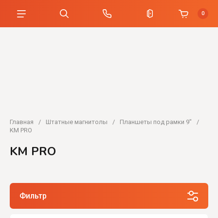
0
Главная
/
Штатные магнитолы
/
Планшеты под рамки 9"
/
KM PRO
KM PRO
Фильтр