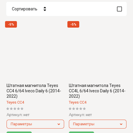
Сортировать
Цена - убывание
-5%
-5%
Цена - возрастание
Название - Я-А
Название - А-Я
Штатная магнитола Teyes
Штатная магнитола Teyes
CC4 6/64 Iveco Daily 6 (2014-
CC4L 6/64 Iveco Daily 6 (2014-
2022)
2022)
Teyes CC4
Teyes CC4
Артикул:
Артикул:
нет
нет
Параметры
Параметры