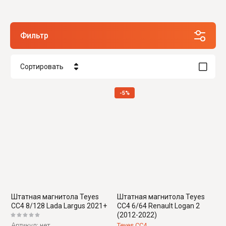
Фильтр
Сортировать
Цена - убывание
-5%
Цена - возрастание
Название - Я-А
Название - А-Я
Штатная магнитола Teyes
Штатная магнитола Teyes
CC4 8/128 Lada Largus 2021+
CC4 6/64 Renault Logan 2
(2012-2022)
Артикул:
нет
Teyes CC4