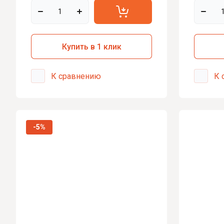
Tesla Style
Сигнализаци
Audi
Автозапуск
Автосигнали
A1
Купить в 1 клик
A3
Автосигнали
A4
Автосигнали
К сравнению
К 
A5
Автосигнали
A6
Автозвук
A7
-5%
Динамики
Q3
Q5
Динамики Hert
Q7
Динамики UR
RS5
Динамики FO
S4
Динамики PRI
TT 2 8J
Динамики Avat