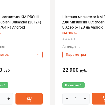
hete
ibal
hard
я магнитола KM PRO HL
Штатная магнитола KM 
ubishi Outlander (2012+)
для Mitsubishi Outlander
calypse
4/64 на Android
8 ядер 6/128 на Android
m
L
KM PRO XL
el
Артикул:
нет
нет
метры
Параметры
ктивные
RAL
0
22 900
руб.
руб.
CV
rtz
чии
1
В наличии
1
 сабвуфера
chete
ide