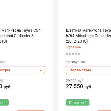
50
10
00 FD
 магнитола Teyes CC4
Штатная магнитола Tey
subishi Outlander 3
6/64 Mitsubishi Outlander
 GPS FD
018)
(2012-2018)
Light
Teyes CC4
00FD
Артикул:
нет
нет
метры
Параметры
0 BT
уб.
29 000
руб.
0
0
27 550
руб.
руб.
L v4
L v4 Light
чии
1
В наличии
1