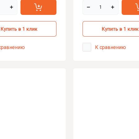
и 24V
зации с GSM
Купить в 1 клик
Купить в 1 клик
зации с GPS
зации с обратной связью
сравнению
К сравнению
зации с Турботаймером
z
AL
CAL
DE
ar