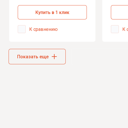
Z4
Сабвуферы DL
Купить в 1 клик
BYD
Автомобильн
F3
ACV
К сравнению
К 
Kicx
Dodge
Pioneer
Changan
URAL
Показать еще
EADO
Pride
CS35
Vibe
CS55
Преобразова
Chery
Брелки дл
Tiggo 3 11-16
Pandora
Tiggo 3 14-20
StarLine
Tiggo 5
Scher-Khan
Tiggo 7