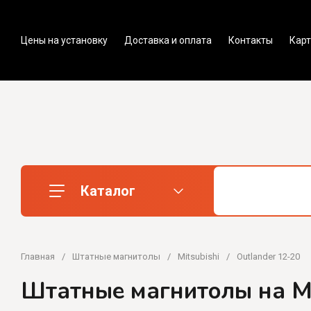
Цены на установку
Доставка и оплата
Контакты
Карт
Каталог
Главная
/
Штатные магнитолы
/
Mitsubishi
/
Outlander 12-20
Штатные магнитолы на Mi
Штатные магнитолы
Автосигн