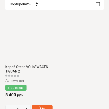
Сортировать
Цена - убывание
Цена - возрастание
Название - Я-А
Название - А-Я
Короб Стелс VOLKSWAGEN
TIGUAN 2
Артикул:
нет
Под заказ
8 400
руб.