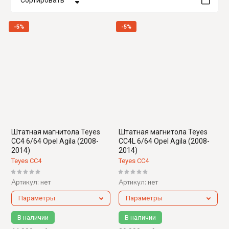
Сортировать
Цена - убывание
-5%
-5%
Цена - возрастание
Название - Я-А
Название - А-Я
Штатная магнитола Teyes
Штатная магнитола Teyes
CC4 6/64 Opel Agila (2008-
CC4L 6/64 Opel Agila (2008-
2014)
2014)
Teyes CC4
Teyes CC4
Артикул:
Артикул:
нет
нет
Параметры
Параметры
В наличии
В наличии