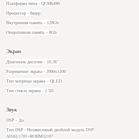
Платформа чипа
- QCM6490
Процессор
- 8ядер
Внутренняя память
– 128
G
b
Оперативная память
– 8
Gb
Экран
Диагональ дисплея
– 10
,
36"
Разрешение экрана
- 2000x1200
Тип матрицы экрана
– QLED
Тип стекла экрана
- 2.5D
Звук
DSP
– Да
Тип DSP
- Независимый двойной модуль DSP
ADAU1701+ROHM32107