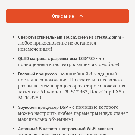
Описание
-
Сверхчувствительный TouchScreen из стекла 2,5mm
любое прикосновение не останется
незамеченным!
- это
QLED матрица с разрешением 1280*720
полноценный кинотеатр в вашем автомобиле!
- мощнейший 8-x ядерный
Главный процессор
последнего поколения. Показатели в несколько
раз выше, чем в процессорах старого поколения,
таких как Allwinner T8, SC9863, RockChip PX5 и
MTK 8259.
- с помощью которого
Звуковой процессор DSP
можно настроить любые параметры и звук станет
максимально объемным!
-
Активный Bluetooth + встроенный Wi-Fi адаптер
хорошее качество сигнала и стабильное