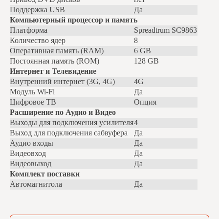
Поддержка USB
Да
Компьютерный процессор и память
Платформа
Spreadtrum SC9863
Количество ядер
8
Оперативная память (RAM)
6
GB
Постоянная память (ROM)
128
GB
Интернет и Телевидение
Внутренний интернет (3G, 4G)
4G
Модуль Wi-Fi
Да
Цифровое ТВ
Опция
Расширение по Аудио и Видео
Выходы для подключения усилителя
4
Выход для подключения сабвуфера
Да
Аудио входы
Да
Видеовход
Да
Видеовыход
Да
Комплект поставки
Автомагнитола
Да